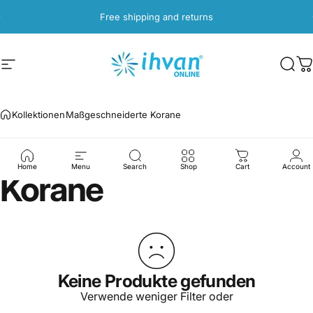
Direkt zum Inhalt
Pause Diashow
Free shipping and returns
Seitennavigation
ihvan
Such
W
Kollektionen
Maßgeschneiderte Korane
Maßgeschneiderte
Home
Menu
Search
Shop
Cart
Account
Korane
Keine Produkte gefunden
Verwende weniger Filter oder